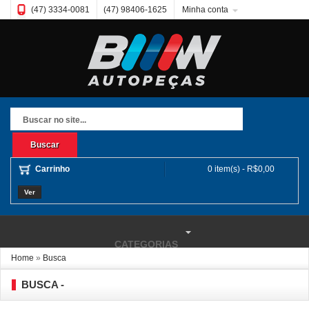
(47) 3334-0081
(47) 98406-1625
Minha conta
Buscar
Carrinho
0 item(s) - R$0,00
Ver
CATEGORIAS
Home
»
Busca
BUSCA -