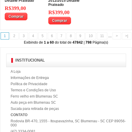
Detalhe Prateado
2012/2015 Detalhe
Prateado
R$399,00
R$399,00
Comprar
Comprar
1
2
3
4
5
6
7
8
9
10
11
....
>
>|
Exibindo de
1 a 60
do total de
47842
|
798
Página(s)
INSTITUCIONAL
A Loja
Informações de Entrega
Política de Privacidade
Termos e Condições de Uso
Ferro velho em Blumenau SC
Auto peça em Blumenau SC
Sucata para retirada de peças
CONTATO
Rodovia BR-470, 1555 - Itoupavazinha, SC Blumenau - SC CEP 89056-
000
(47) 3334-0081