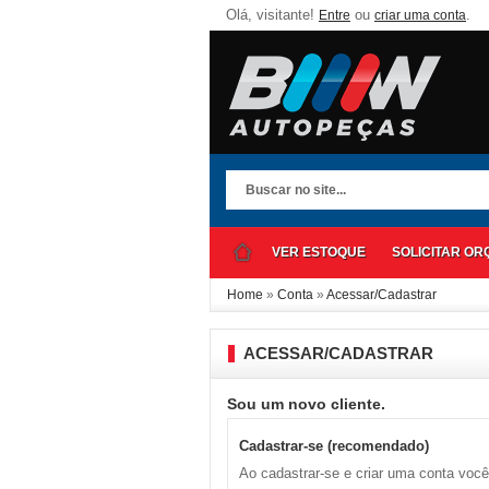
Olá, visitante!
ou
.
Entre
criar uma conta
VER ESTOQUE
SOLICITAR O
Home
»
Conta
»
Acessar/Cadastrar
ACESSAR/CADASTRAR
Sou um novo cliente.
Cadastrar-se (recomendado)
Ao cadastrar-se e criar uma conta voc