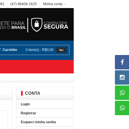
081
(47) 98406-1625
Minha conta
Carrinho
0 item(s) - R$0,00
Ver
CONTA
Login
Registrar
Esqueci minha senha